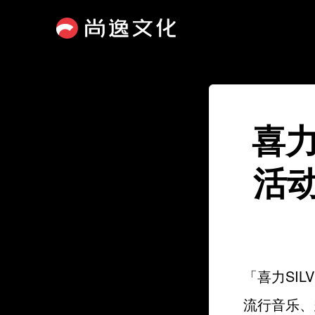
喜力
活
「喜力SI
流行音乐、