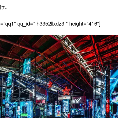
行。
d=”qq1″ qq_id=” h3352llxdz3 ” height=”416″]