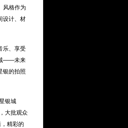
）风格作为
间设计、材
音乐、享受
域——未来
力星银的拍照
星银城
，大批观众
后，精彩的