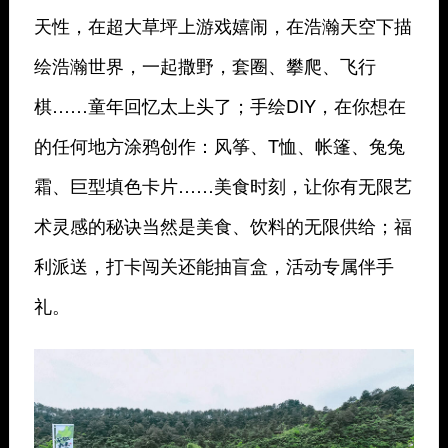
天性，在超大草坪上游戏嬉闹，在浩瀚天空下描
绘浩瀚世界，一起撒野，套圈、攀爬、飞行
棋……童年回忆太上头了；手绘DIY，在你想在
的任何地方涂鸦创作：风筝、T恤、帐篷、兔兔
霜、巨型填色卡片……美食时刻，让你有无限艺
术灵感的秘诀当然是美食、饮料的无限供给；福
利派送，打卡闯关还能抽盲盒，活动专属伴手
礼。