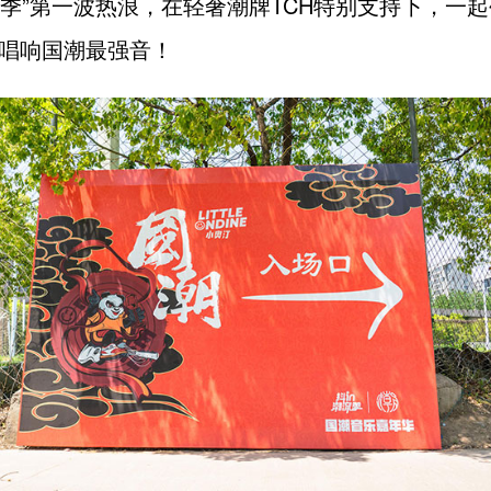
潮流季”第一波热浪，在轻奢潮牌TCH特别支持下，一
唱响国潮最强音！