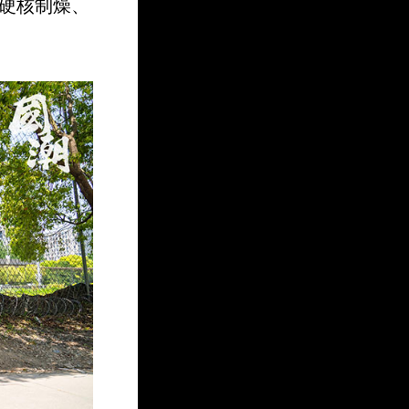
起硬核制燥、