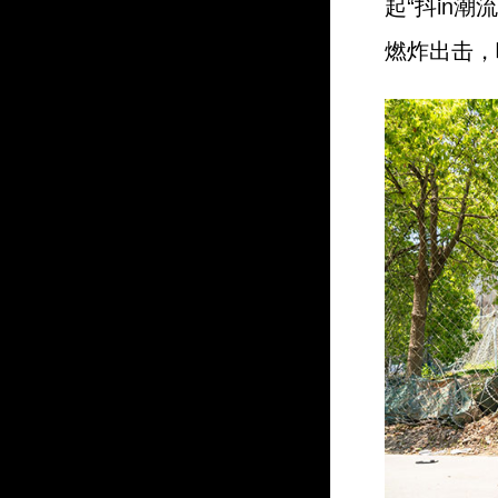
起“抖in
燃炸出击，