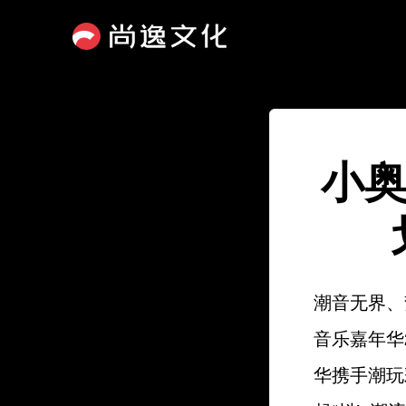
小奥
潮音无界、
音乐嘉年华
华携手潮玩