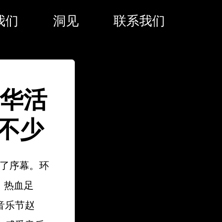
我们
洞见
联系我们
年华活
不少
开了序幕。环
、热血足
音乐节赵