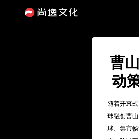
曹山
动
随着开幕式
球融创曹山
球、集市畅