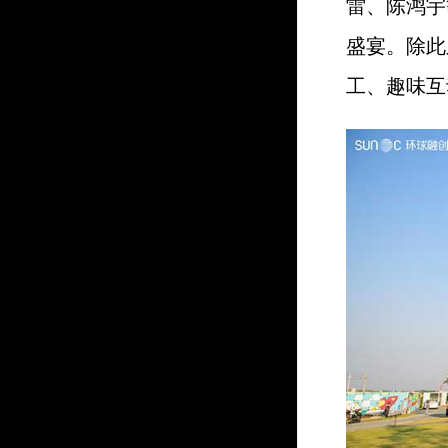
雷、陈鸿宇
盛宴。除此
工、趣味互