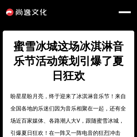
蜜雪冰城这场冰淇淋音
乐节活动策划引爆了夏
日狂欢
盼星星盼月亮，
终于迎来了冰淇淋音乐节！
来自
全国各地的乐迷们
因为音乐相聚在一起，
还有全
场近百家媒体、各路
潮人大V，
跟随蜜雪冰城，
引爆夏日狂欢！
在
一阵又一阵电音的狂烈冲击