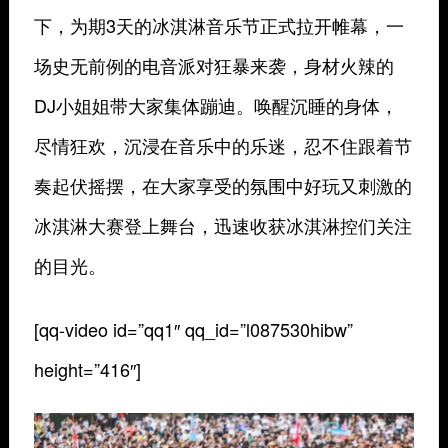
下，
为期3天的冰淇淋音乐节正式拉开帷幕，
一
场史无前例的电音派对狂暴来袭，
身材火辣的
DJ小姐姐带大家集体蹦迪。
唤醒沉睡的身体，
尽情狂欢，
沉浸在音乐中的乐迷，
忍不住跟着节
奏起伏摇摆，
在大家享受的氛围中
好玩又刺激的
冰淇淋大赛登上舞台，
迅速收获冰淇淋控们关注
的目光。
[qq-video id=”qq1″ qq_id=”l087530hibw”
height=”416″]