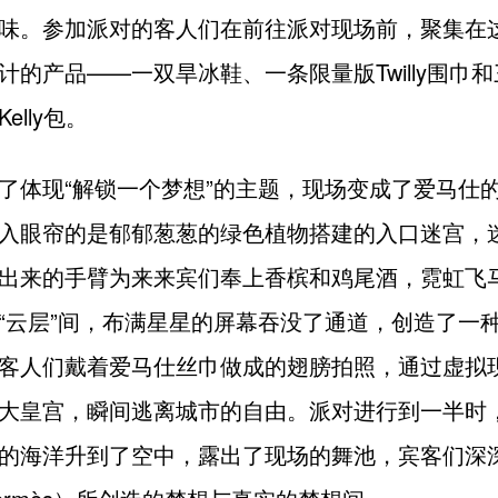
味。参加派对的客人们在前往派对现场前，聚集在
计的产品——一双旱冰鞋、一条限量版Twilly围巾
elly包。
了体现“解锁一个梦想”的主题，现场变成了爱马仕
入眼帘的是郁郁葱葱的绿色植物搭建的入口迷宫，
出来的手臂为来来宾们奉上香槟和鸡尾酒，霓虹飞
“云层”间，布满星星的屏幕吞没了通道，创造了一
客人们戴着爱马仕丝巾做成的翅膀拍照，通过虚拟
大皇宫，瞬间逃离城市的自由。派对进行到一半时
的海洋升到了空中，露出了现场的舞池，宾客们深