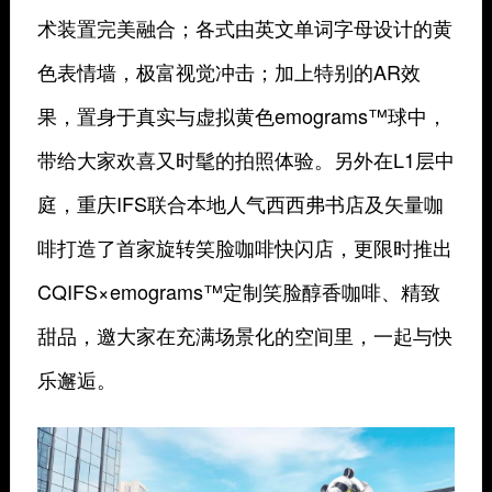
术装置完美融合；各式由英文单词字母设计的黄
色表情墙，极富视觉冲击；加上特别的AR效
果，置身于真实与虚拟黄色emograms™球中，
带给大家欢喜又时髦的拍照体验。另外在L1层中
庭，重庆IFS联合本地人气西西弗书店及矢量咖
啡打造了首家旋转笑脸咖啡快闪店，更限时推出
CQIFS×emograms™定制笑脸醇香咖啡、精致
甜品，邀大家在充满场景化的空间里，一起与快
乐邂逅。