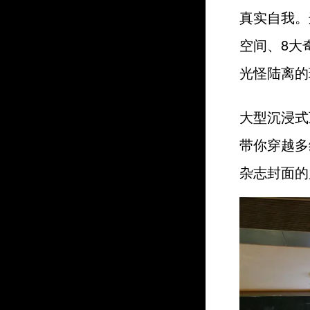
真实自我。
空间、
8大
光怪陆离的
大型沉浸式
带你穿越多
杂志封面的