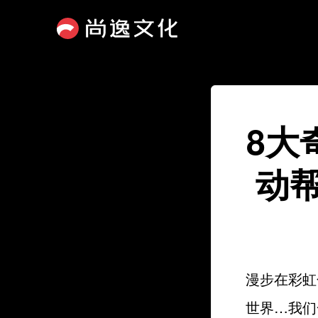
8大
动
漫步在彩虹
世界…我们