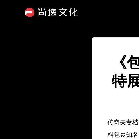
《
特
传奇夫妻档装置
料包裹知名