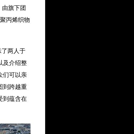
之后，由旗下团
收聚丙烯织物
示了两人于
以及介绍整
众们可以亲
图到跨越重
受到蕴含在