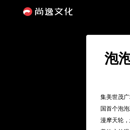
泡
集美世茂广
国首个泡泡
漫摩天轮，