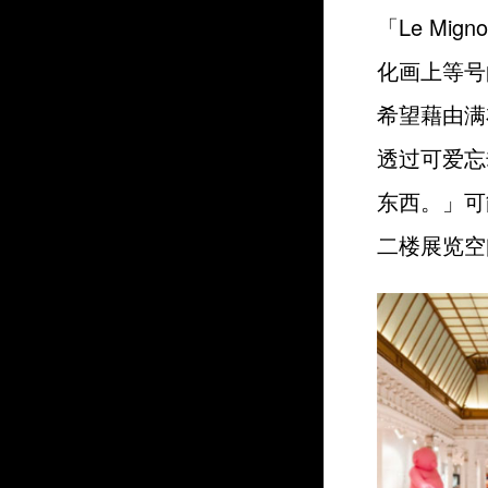
「Le Mi
化画上等号的
希望藉由满
透过可爱忘
东西。」可
二楼展览空