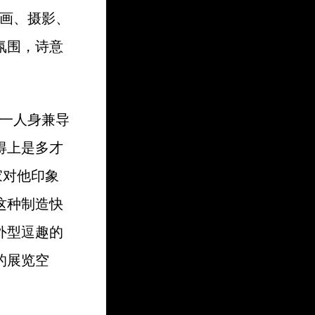
拼贴画、摄影、
氛围，诗意
，他一人身兼导
得上是多才
家对他印象
这种制造快
外型逗趣的
的展览空