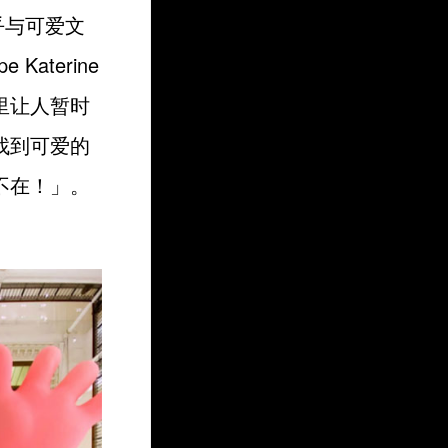
几乎与可爱文
aterine
里让人暂时
找到可爱的
不在！」。
。