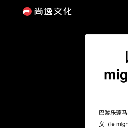
mi
巴黎乐蓬马歇
义（le m