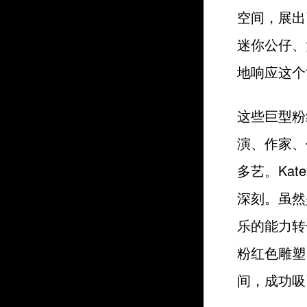
空间，展出了
迷你公仔、
地响应这个
这些巨型粉红
演、作家、
多艺。Ka
深刻。虽然
乐的能力转
粉红色雕塑
间，成功吸