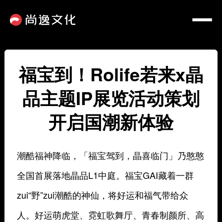
福宝到！Rolife若来x晶
品主题IP展览活动策划
开启国潮新体验
潮酷福神降临，「福宝驾到，晶喜临门」乃憨憨
全国首展落地晶品L1中庭。福宝GAI藏着一群
zui“野”zui潮酷的神仙，将好运和福气带给众
人。好运萌虎堂、霓虹歌舞厅、青春制颜所、高