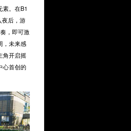
素。在B1
入夜后，游
节奏，即可激
周，未来感
主角开启摇
中心首创的