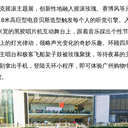
克摇滚主题展，创新性地融入摇滚玫瑰、赛博风等元
 8米高巨型电音贝斯造型触发每个人的听觉引擎。
米宽的黑胶唱片机互动舞台上，跟着音乐踩出个性
上的灯光律动，领略声光变化的奇妙乐趣。环顾四
主唱台和极客飞船架子鼓被玫瑰聚拢，等待夜幕的
刻拿出手机，登陆天环小程序，即可体验广州购物
雪。