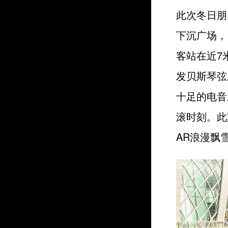
此次冬日朋
下沉广场，
客站在近7
发贝斯琴弦
十足的电音
滚时刻。此
AR浪漫飘