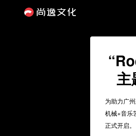
“R
主
为助力广州
机械+音乐艺
正式开启。