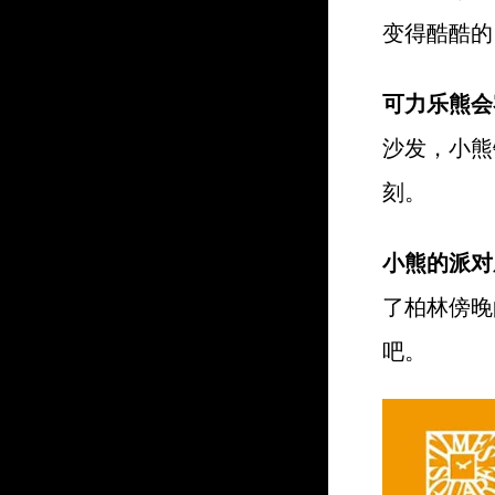
变得酷酷的
可力乐熊会
沙发，小熊
刻。
小熊的派对
了柏林傍晚
吧。