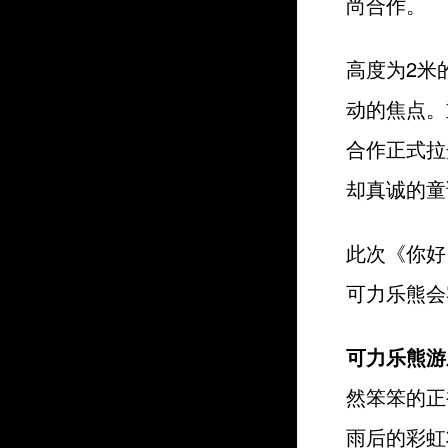
尚合作。
高度为2米
动的焦点。
合作正式拉
却真诚的童
此次《你好
可力乐熊会
可力乐熊游
然笨笨的正
雨后的彩虹