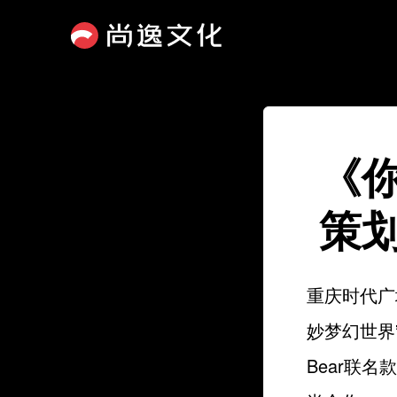
《
策
重庆时代广场
妙梦幻世界
Bear联名