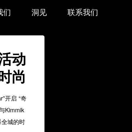
我们
洞见
联系我们
活动
时尚
”开启 “奇
immik
引爆全城的时