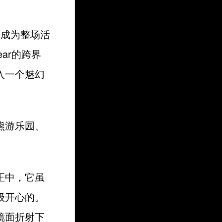
，成为整场活
ar的跨界
入一个魅幻
。
熊游乐园、
正中，它虽
级开心的。
镜面折射下