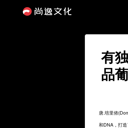
有独
品葡
唐.培里侬(D
和DNA，打