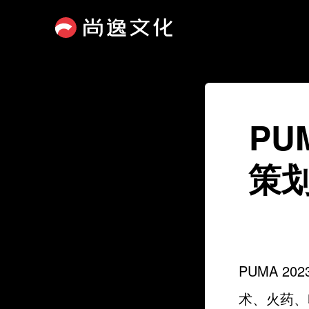
PU
策
PUMA 2
术、火药、