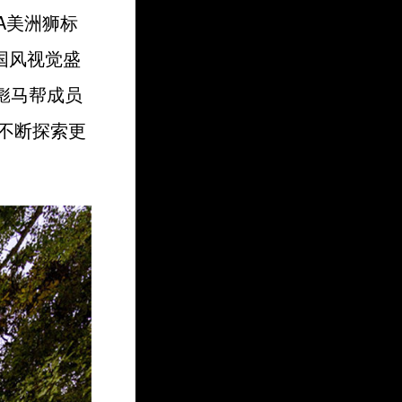
A美洲狮标
国风视觉盛
与彪马帮成员
不断探索更