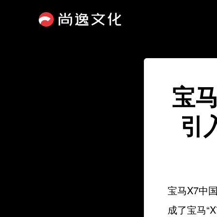
宝马
引
宝马X7中
成了宝马“