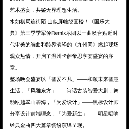
艺术盛宴，共鉴无界理想生活。
水如棋局连街陌,山似屏帷绕画楼！《国乐大
典》第三季季军伶Remix乐团以一曲糅合贴近时
代审美的编曲和跨界演绎的《九州同》燃起现场
观众热情，开启了温州卡萨帝思享荟盛宴的序
章。
整场晚会盛宴以「智爱不凡」——和颂未来智慧
生活，「风雅东方」——诗话古装智爱大剧，舞
动瓯越翠山碧海，「为爱设计」——黑标设计师
分享设计前端理念，「为爱新生」——明星唱响
经典金曲四大篇章缤纷演绎呈现。