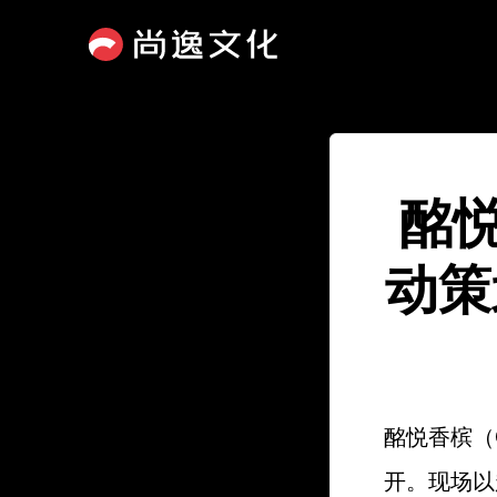
酩
动策
酩悦香槟（
开。现场以