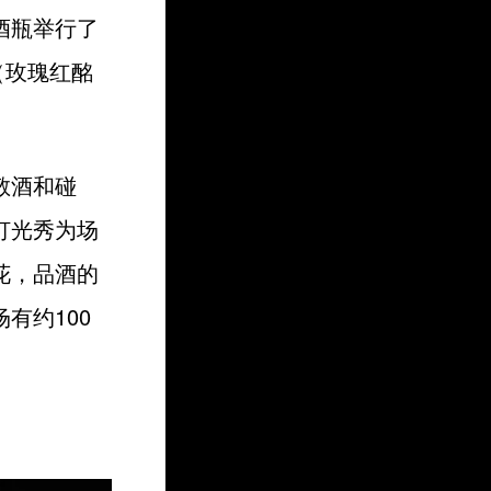
酒瓶举行了
（玫瑰红酩
敬酒和碰
灯光秀为场
花，品酒的
有约100