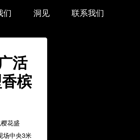
我们
洞见
联系我们
广活
型香槟
祝樱花盛
现场中央3米