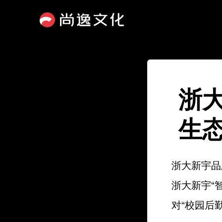
浙
生
浙大新宇品
浙大新宇“
对“校园后