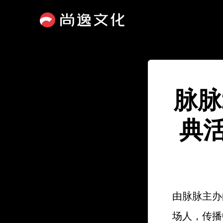
脉脉
典
由脉脉主办
场人，传播