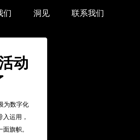
我们
洞见
联系我们
典活动
了
级为数字化
导入运用，
一面旗帜。