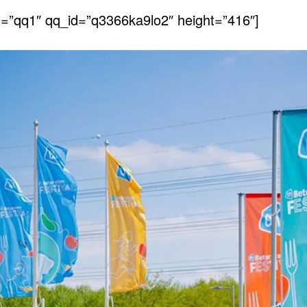
d=”qq1″ qq_id=”q3366ka9lo2″ height=”416″]