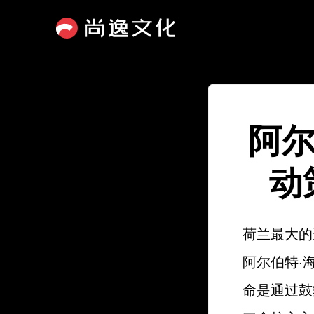
阿尔
动
荷兰最大的
阿尔伯特·
命是通过鼓