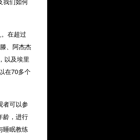
及我们如何
人。在超过
肖滕、阿杰杰
姆，以及埃里
以在70多个
观者可以参
年龄，进行
与睡眠教练