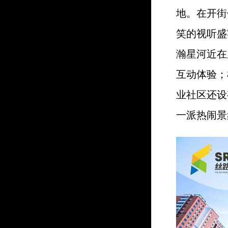
地。在开街
笑的视听盛
瀚星河近在
互动体验；
业社区还设
一派热闹景