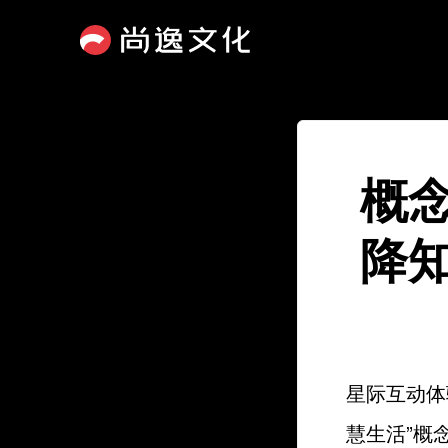
概
降
星际互动体
慧生活”概