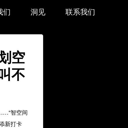
我们
洞见
联系我们
划空
叫不
…“智空间
添新打卡