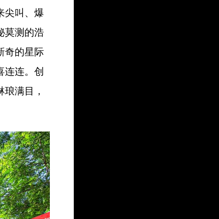
来尖叫、爆
秘莫测的浩
新奇的星际
喜连连。创
琳琅满目，